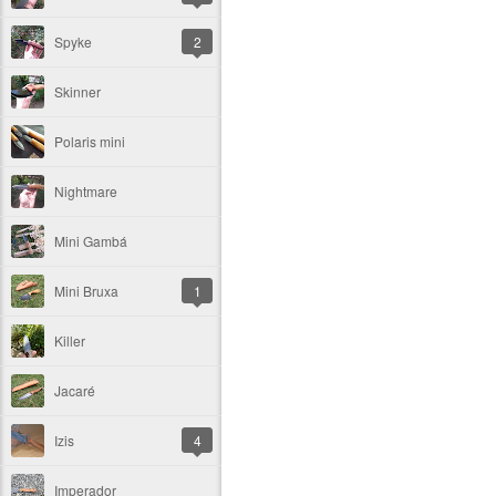
Spyke
2
Skinner
Polaris mini
Nightmare
Mini Gambá
Mini Bruxa
1
Killer
Jacaré
Izis
4
Imperador