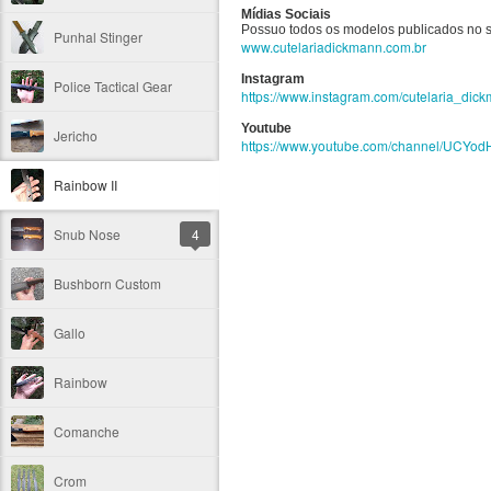
Mídias Sociais
Possuo todos os modelos publicados no s
Punhal Stinger
www.cutelariadickmann.com.br
Instagram
Police Tactical Gear
https://www.instagram.com/cutelaria_dic
Youtube
Jericho
https://www.youtube.com/channel/UCY
Rainbow II
Snub Nose
4
Bushborn Custom
Gallo
Rainbow
Comanche
Crom