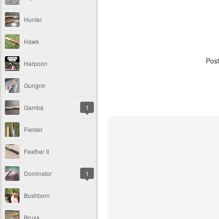
Hunter
Hawk
Pos
Harpoon
Gungnir
Gambá
1
Fielder
Feather II
Dominator
1
Bushborn
Bruxa