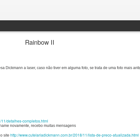
Rainbow II
a Dickmann a laser, caso não tiver em alguma foto, se trata de uma foto mais anti
8/11/detalhes-completos.html
chame novamente, recebo muitas mensagens
http://www.cutelariadickmann.com.br/2018/11/lista-de-preco-atualizada.html
o site