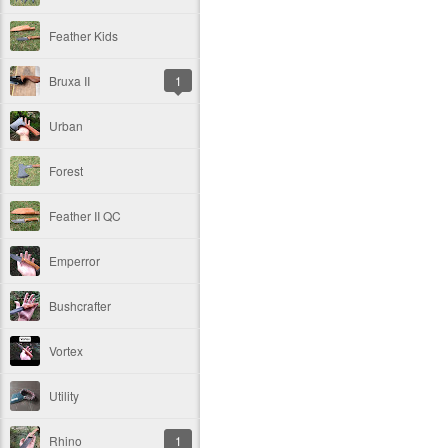
Feather Kids
Bruxa II
1
Urban
Forest
Feather II QC
Emperror
Bushcrafter
Vortex
Utility
Rhino
1