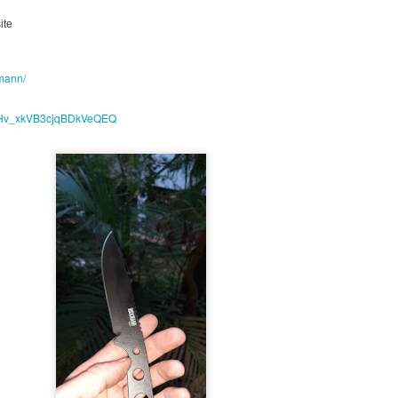
ite
kmann/
odHv_xkVB3cjqBDkVeQEQ