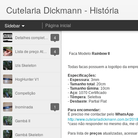
Cutelaria Dickmann - História
Sidebar
Página inicial
Detalhes completos
4
Lista de preço Atualizada
4
Faca Modelo
Rainbow II
izis Skeleton
Todas facas possuem a logotipo da empres
Especificações:
HogHunter V1
-
Espessura
: 3mm
-
Tamanho total
: 20cm
-
Tamanho lâmina
: 10cm
Competição
-
Aço
: 1070 Certificado
-
Têmpera
: Seletiva
-
Desbaste
: Partial Flat
Inominada
1
Para encomendar:
É preciso me contactar pelo
WhatsApp
http://www.cutelariadickmann.com.br/201
Gambá II
*caso não responder no mesmo dia, me 
Para lista de
preços
atualizadas, acessar 
Gambá Skeleton